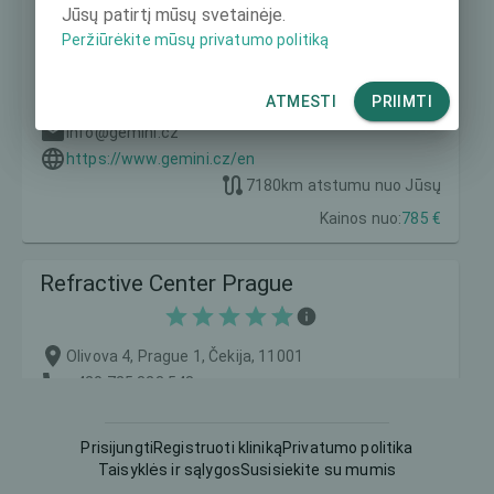
Gemini EYE CLINIC
Jūsų patirtį mūsų svetainėje.
Peržiūrėkite mūsų privatumo politiką
Dr. M. Horákové 49/137, Rochlice 1, Čekija, 460 06
ATMESTI
PRIIMTI
+420 577 202 202
info@gemini.cz
https://www.gemini.cz/en
7180
km atstumu nuo Jūsų
Kainos nuo:
785 €
Refractive Center Prague
Olivova 4, Prague 1, Čekija, 11001
+420 725 323 548
customerservice@rcp-prague.com
https://www.refrakcnicentrum.cz/en
Prisijungti
Registruoti kliniką
Privatumo politika
7183
km atstumu nuo Jūsų
Taisyklės ir sąlygos
Susisiekite su mumis