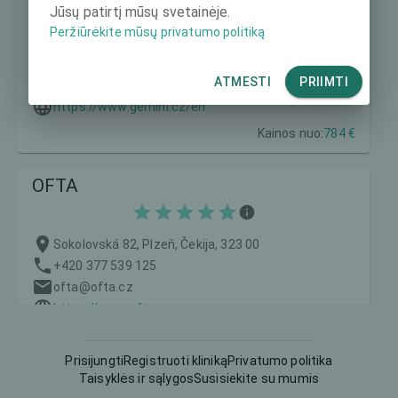
Jūsų patirtį mūsų svetainėje.
Peržiūrėkite mūsų privatumo politiką
Dr. M. Horákové 49/137, Rochlice 1, Čekija, 460 06
+420 577 202 202
ATMESTI
PRIIMTI
info@gemini.cz
https://www.gemini.cz/en
Kainos nuo:
784 €
OFTA
Sokolovská 82, Plzeň, Čekija, 323 00
+420 377 539 125
ofta@ofta.cz
https://www.ofta.cz
Kainos nuo:
1600 €
Prisijungti
Registruoti kliniką
Privatumo politika
Taisyklės ir sąlygos
Susisiekite su mumis
Gemini EYE CLINIC