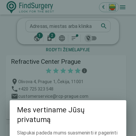
€
Adresas, miestas arba klinika
1
2
RODYTI ŽEMĖLAPYJE
Refractive Center Prague
Olivova 4, Prague 1, Čekija, 11001
+420 725 323 548
customerservice@rcp-prague.com
https://www.refrakcnicentrum.cz/en
Mes vertiname Jūsų
Kainos nuo:
991 €
privatumą
Gemini EYE CLINIC
Slapukai padeda mums suasmeninti ir pagerinti