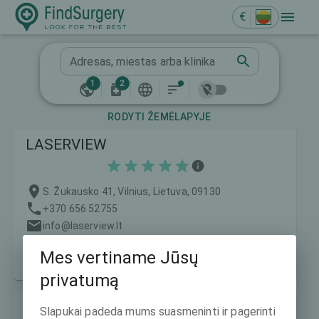
€
Adresas, miestas arba klinika
1
2
RODYTI ŽEMĖLAPYJE
LASERVIEW
S. Žukausko 41, Vilnius, Lietuva, 09130
+370 656 52755
info@laserview.lt
https://www.medcentras.lt/
Mes vertiname Jūsų
Kainos nuo:
700 €
privatumą
Naujas Regėjimas
Slapukai padeda mums suasmeninti ir pagerinti