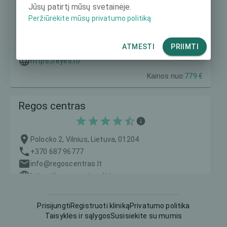
Jūsų patirtį mūsų svetainėje.
Peržiūrėkite mūsų privatumo politiką
Savičiaus 3A, Vilnius, Lietuva, 6127
+37052644444
ATMESTI
PRIIMTI
registratura@eyes.lt
https://eyes.lt/
Kainos nuo:
779 €
Regos centras
Polocko 2, Vilnius, Lietuva, 01204
+370 687 96777
info@regoscentras.lt
https://regoscentras.lt/
Kainos nuo:
1100 €
Prisijungti
Registruoti kliniką
Privatumo politika
Taisyklės ir sąlygos
Susisiekite su mumis