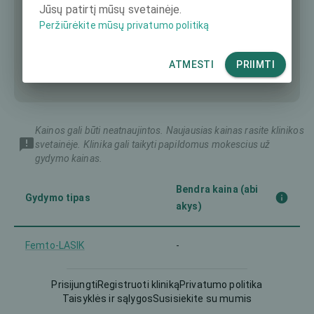
Jūsų patirtį mūsų svetainėje.
Peržiūrėkite mūsų privatumo politiką
ATMESTI
PRIIMTI
Kainos gali būti neatnaujintos. Naujausias kainas rasite klinikos
svetainėje. Klinika gali taikyti papildomus mokescius už
gydymo kainas.
Bendra kaina (abi
Gydymo tipas
akys)
Femto-LASIK
-
Intraokulinis lęšis (IOL)
-
Prisijungti
Registruoti kliniką
Privatumo politika
Taisyklės ir sąlygos
Susisiekite su mumis