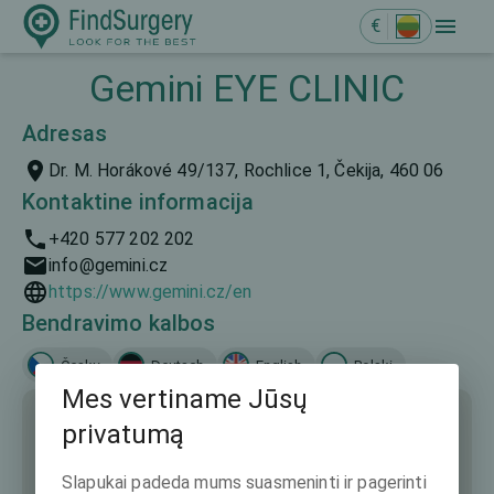
€
Gemini EYE CLINIC
Adresas
Dr. M. Horákové 49/137, Rochlice 1, Čekija, 460 06
Kontaktine informacija
+420 577 202 202
info@gemini.cz
https://www.gemini.cz/en
Bendravimo kalbos
Česky
Deutsch
English
Polski
Mes vertiname Jūsų
privatumą
Slapukai padeda mums suasmeninti ir pagerinti