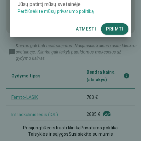
Jūsų patirtį mūsų svetainėje.
Peržiūrėkite mūsų privatumo politiką
ATMESTI
PRIIMTI
Kainos gali būti neatnaujintos. Naujausias kainas rasite klinikos
svetainėje. Klinika gali taikyti papildomus mokescius už
gydymo kainas.
Bendra kaina
Gydymo tipas
(abi akys)
Femto-LASIK
783 €
2885 €
Intraokulinis lęšis (IOL)
Prisijungti
Registruoti kliniką
Privatumo politika
LASEK
1319 €
Taisyklės ir sąlygos
Susisiekite su mumis