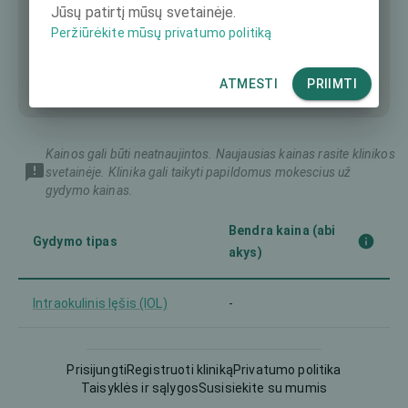
Jūsų patirtį mūsų svetainėje.
Peržiūrėkite mūsų privatumo politiką
ATMESTI
PRIIMTI
Kainos gali būti neatnaujintos. Naujausias kainas rasite klinikos
svetainėje. Klinika gali taikyti papildomus mokescius už
gydymo kainas.
Bendra kaina (abi
Gydymo tipas
akys)
Intraokulinis lęšis (IOL)
-
Lentikulo ištraukimo
-
procedūra
Prisijungti
Registruoti kliniką
Privatumo politika
Taisyklės ir sąlygos
Susisiekite su mumis