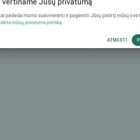
 vertiname Jūsų privatumą
-
3990 €
ai padeda mums suasmeninti ir pagerinti Jūsų patirtį mūsų svet
rėkite mūsų privatumo politiką
-
-
-
1980 €
ATMESTI
P
-
-