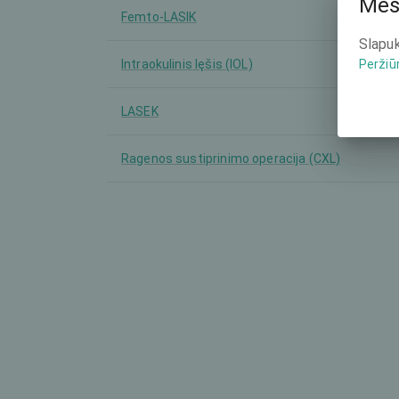
Mes
Femto-LASIK
Slapuk
Intraokulinis lęšis (IOL)
Peržiū
LASEK
Ragenos sustiprinimo operacija (CXL)