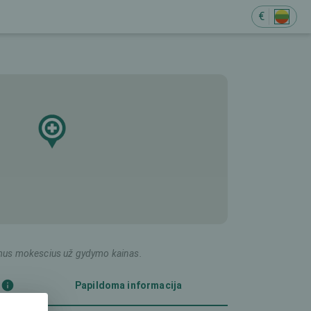
€
ildomus mokescius už gydymo kainas.
)
Papildoma informacija