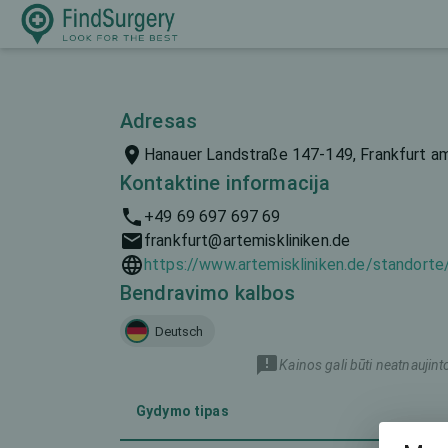
Adresas
Hanauer Landstraße 147-149, Frankfurt am 
Kontaktine informacija
+49 69 697 697 69
frankfurt@artemiskliniken.de
https://www.artemiskliniken.de/standort
Bendravimo kalbos
Deutsch
Kainos gali būti neatnaujint
Gydymo tipas