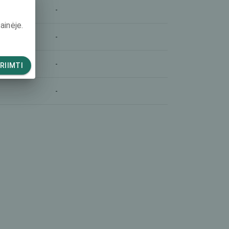
-
ainėje.
-
-
RIIMTI
-