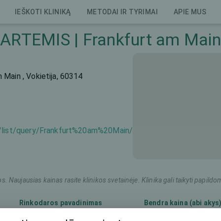
IEŠKOTI KLINIKĄ
METODAI IR TYRIMAI
APIE MUS
ARTEMIS | Frankfurt am Main
Main , Vokietija, 60314
e/list/query/Frankfurt%20am%20Main/
os. Naujausias kainas rasite klinikos svetainėje. Klinika gali taikyti pap
Rinkodaros pavadinimas
Bendra kaina (abi akys