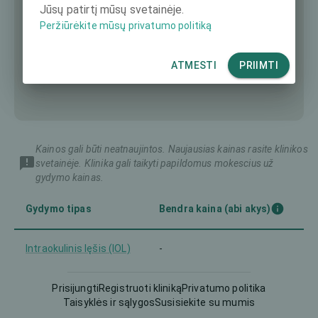
Jūsų patirtį mūsų svetainėje.
Peržiūrėkite mūsų privatumo politiką
ATMESTI
PRIIMTI
Kainos gali būti neatnaujintos. Naujausias kainas rasite klinikos
svetainėje. Klinika gali taikyti papildomus mokescius už
gydymo kainas.
Gydymo tipas
Bendra kaina (abi akys)
Intraokulinis lęšis (IOL)
-
Trans-PRK ir pan.
-
Prisijungti
Registruoti kliniką
Privatumo politika
Taisyklės ir sąlygos
Susisiekite su mumis