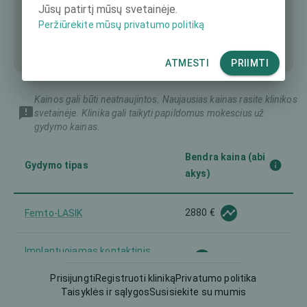
Jūsų patirtį mūsų svetainėje.
Peržiūrėkite mūsų privatumo politiką
ATMESTI
PRIIMTI
Kainos gali būti neatnaujintos. Naujausias kainas rasite klinikos
svetainėje. Klinika gali taikyti papildomus mokescius už
gydymo kainas.
Bendra kaina (abi
Gydymo tipas
akys)
2880 €
Femto-LASIK
Implantuojamas kontaktinis
-
lęšis (ICL)
Prisijungti
Registruoti kliniką
Privatumo politika
Taisyklės ir sąlygos
Susisiekite su mumis
5800 €
Intraokulinis lęšis (IOL)