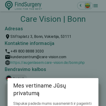
€
Care Vision | Bonn
Adresas
Stiftsplatz 3, Bonn, Vokietija, 53111
Kontaktine informacija
+49 800 8888 3030
kundenzentrum@care-vision.com
https://augenlasern.care-vision.de/bonn.php
Bendravimo kalbos
Deutsch
Mes vertiname Jūsų
privatumą
Slapukai padeda mums suasmeninti ir pagerinti