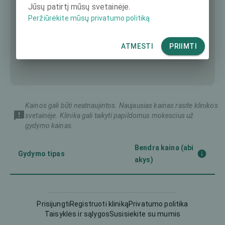
Jūsų patirtį mūsų svetainėje.
Peržiūrėkite mūsų privatumo politiką
ATMESTI
PRIIMTI
Kainos gali būti neatnaujintos. Naujausias kainas rasite klinikos
svetainėje. Klinika gali taikyti papildomus mokescius už
gydymo kainas.
Bendra kaina (abi
Gydymo tipas
akys)
Femto-LASIK
3990 €
Prisijungti
Registruoti kliniką
Privatumo politika
Taisyklės ir sąlygos
Susisiekite su mumis
Intraokulinis lęšis (IOL)
-