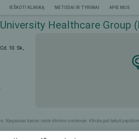
IEŠKOTI KLINIKĄ
METODAI IR TYRIMAI
APIE MUS
niversity Healthcare Group
Cd. 10. Sk.,
/
os. Naujausias kainas rasite klinikos svetainėje. Klinika gali taikyti pap
dinimas
Bendra kaina (abi akys)