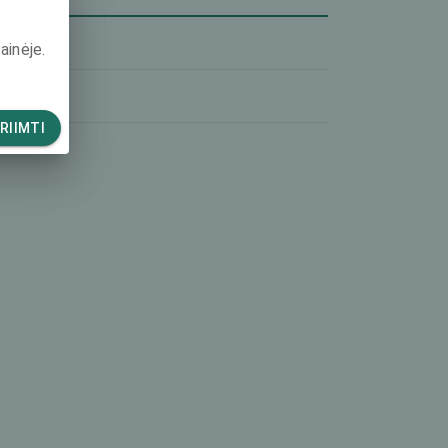
-
ainėje.
-
RIIMTI