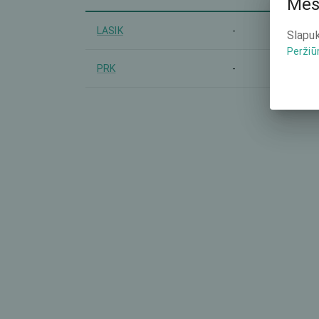
Mes
LASIK
-
Slapuk
Peržiū
PRK
-