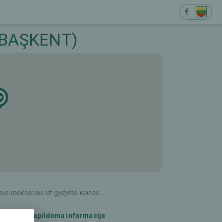
€
 (BAŞKENT)
ildomus mokescius už gydymo kainas.
Papildoma informacija