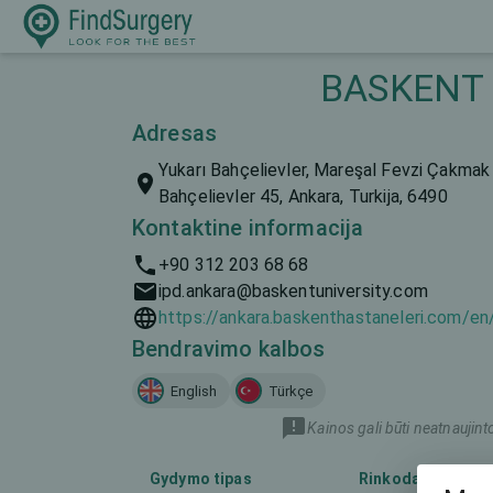
BASKENT U
Adresas
Yukarı Bahçelievler, Mareşal Fevzi Çakmak 
Bahçelievler 45, Ankara, Turkija, 6490
Kontaktine informacija
+90 312 203 68 68
ipd.ankara@baskentuniversity.com
https://ankara.baskenthastaneleri.com/en
Bendravimo kalbos
English
Türkçe
Kainos gali būti neatnaujint
Gydymo tipas
Rinkodaros pava