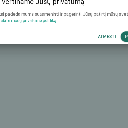
 vertiname Jūsų privatumą
-
ai padeda mums suasmeninti ir pagerinti Jūsų patirtį mūsų svet
rėkite mūsų privatumo politiką
-
ATMESTI
P