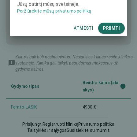
Jūsų patirtį mūsų svetainėje.
Peržiūrėkite mūsų privatumo politiką
ATMESTI
PRIIMTI
Kainos gali būti neatnaujintos. Naujausias kainas rasite klinikos
svetainėje. Klinika gali taikyti papildomus mokescius už
gydymo kainas.
Bendra kaina (abi
Gydymo tipas
akys)
Femto-LASIK
4980 €
Implantuojamas kontaktinis
Prisijungti
Registruoti kliniką
Privatumo politika
6980 €
lęšis (ICL)
Taisyklės ir sąlygos
Susisiekite su mumis