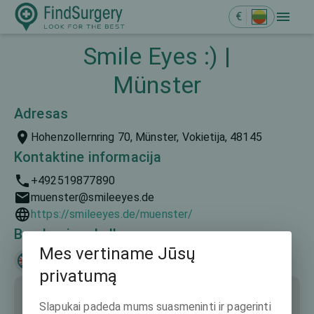
€
Smile Eyes :) |
Münster
Adresas
Hohenzollernring 70, Münster, Vokietija, 48145
Kontaktine informacija
+492519877890
muenster@smileeyes.de
https://smileeyes.de/muenster/
Bendravimo kalbos
Mes vertiname Jūsų
English
Deutsch
privatumą
Slapukai padeda mums suasmeninti ir pagerinti