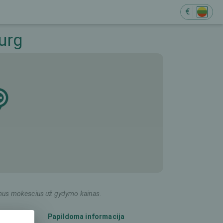
€
urg
ildomus mokescius už gydymo kainas.
Papildoma informacija