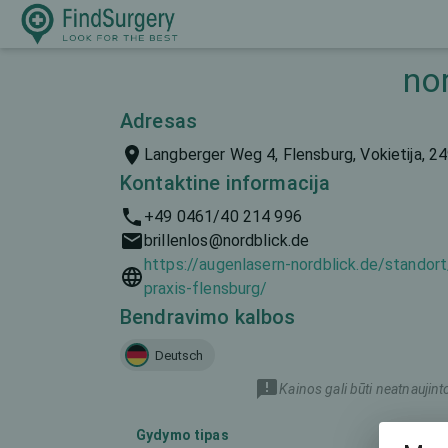
no
Adresas
Langberger Weg 4, Flensburg, Vokietija, 2
Kontaktine informacija
+49 0461/40 214 996
brillenlos@nordblick.de
https://augenlasern-nordblick.de/standort
praxis-flensburg/
Bendravimo kalbos
Deutsch
Kainos gali būti neatnaujint
Gydymo tipas