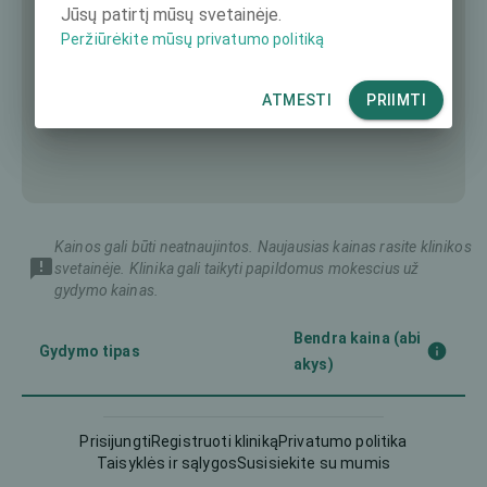
Jūsų patirtį mūsų svetainėje.
Peržiūrėkite mūsų privatumo politiką
ATMESTI
PRIIMTI
Kainos gali būti neatnaujintos. Naujausias kainas rasite klinikos
svetainėje. Klinika gali taikyti papildomus mokescius už
gydymo kainas.
Bendra kaina (abi
Gydymo tipas
akys)
4400 €
Femto-LASIK
Prisijungti
Registruoti kliniką
Privatumo politika
Taisyklės ir sąlygos
Susisiekite su mumis