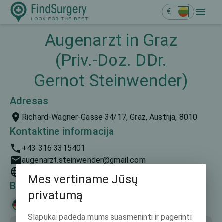
€
Augenarzt in Graz
(Priv.-Doz. DDr.
Gernot Steinwender)
Adresas
Richard-Wagner-Gasse 34/17, Graz, Austrija, 8010
Kontaktine informacija
+43 316 3315401
augenarzt.steinwender@gmail.com
https://www.augenarzt-steinwender.at
Mes vertiname Jūsų
Bendravimo kalbos
privatumą
Deutsch
Slapukai padeda mums suasmeninti ir pagerinti