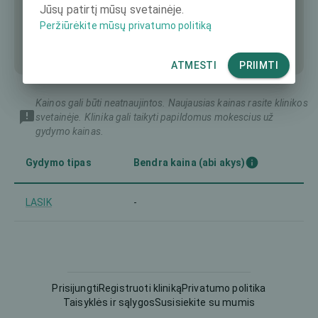
Jūsų patirtį mūsų svetainėje.
Peržiūrėkite mūsų privatumo politiką
ATMESTI
PRIIMTI
Kainos gali būti neatnaujintos. Naujausias kainas rasite klinikos
svetainėje. Klinika gali taikyti papildomus mokescius už
gydymo kainas.
Gydymo tipas
Bendra kaina (abi akys)
LASIK
-
Prisijungti
Registruoti kliniką
Privatumo politika
Taisyklės ir sąlygos
Susisiekite su mumis