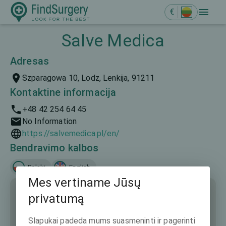
€
Salve Medica
Adresas
Szparagowa 10, Lodz, Lenkija, 91211
Kontaktine informacija
+48 42 254 64 45
No Information
https://salvemedica.pl/en/
Bendravimo kalbos
Polski
English
Mes vertiname Jūsų
privatumą
Slapukai padeda mums suasmeninti ir pagerinti