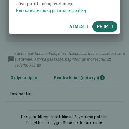
Jūsų patirtį mūsų svetainėje.
Peržiūrėkite mūsų privatumo politiką
ATMESTI
PRIIMTI
Kainos gali būti neatnaujintos. Naujausias kainas rasite klinikos
svetainėje. Klinika gali taikyti papildomus mokescius už
gydymo kainas.
Gydymo tipas
Bendra kaina (abi akys)
Diagnostika
-
Prisijungti
Registruoti kliniką
Privatumo politika
Taisyklės ir sąlygos
Susisiekite su mumis