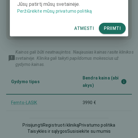
Jūsų patirtį mūsų svetainėje.
Peržiūrėkite mūsų privatumo politiką
ATMESTI
PRIIMTI
Kainos gali būti neatnaujintos. Naujausias kainas rasite klinikos
svetainėje. Klinika gali taikyti papildomus mokescius už
gydymo kainas.
Bendra kaina (abi
Gydymo tipas
akys)
Femto-LASIK
3990 €
Intraokulinis lęšis (IOL)
-
Prisijungti
Registruoti kliniką
Privatumo politika
Taisyklės ir sąlygos
Susisiekite su mumis
LASEK
1980 €