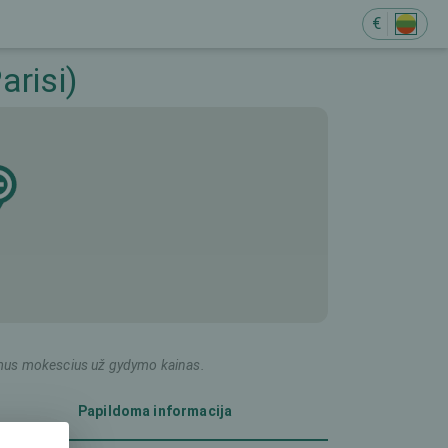
€
arisi)
ildomus mokescius už gydymo kainas.
Papildoma informacija