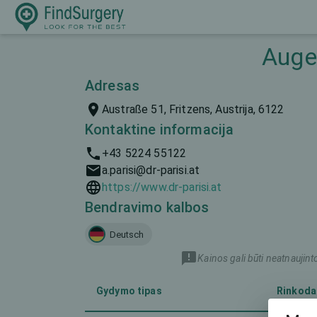
Augen
Adresas
Austraße 51, Fritzens, Austrija, 6122
Kontaktine informacija
+43 5224 55122
a.parisi@dr-parisi.at
https://www.dr-parisi.at
Bendravimo kalbos
Deutsch
Kainos gali būti neatnaujint
Gydymo tipas
Rinkoda