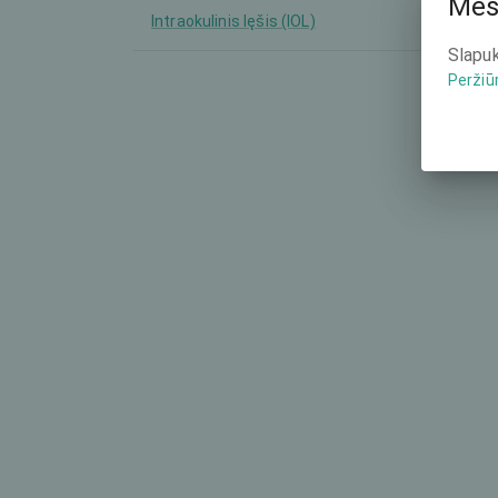
Mes
Intraokulinis lęšis (IOL)
-
Slapuk
Peržiū