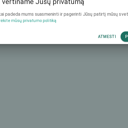
 vertiname Jūsų privatumą
-
ai padeda mums suasmeninti ir pagerinti Jūsų patirtį mūsų svet
rėkite mūsų privatumo politiką
ATMESTI
P