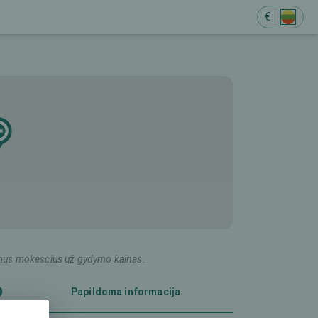
€
ildomus mokescius už gydymo kainas.
Papildoma informacija