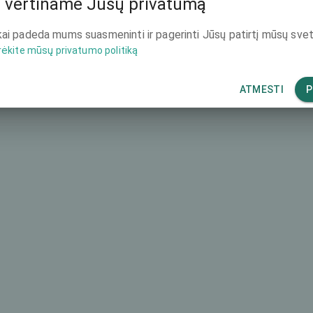
 vertiname Jūsų privatumą
-
1900 €
ai padeda mums suasmeninti ir pagerinti Jūsų patirtį mūsų svet
rėkite mūsų privatumo politiką
-
1400 €
-
1000 €
ATMESTI
P