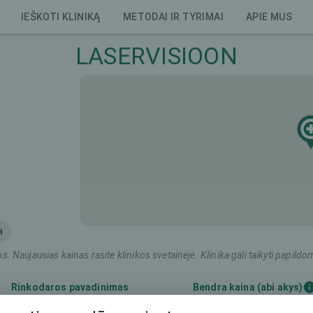
IEŠKOTI KLINIKĄ
METODAI IR TYRIMAI
APIE MUS
LASERVISIOON
й
os. Naujausias kainas rasite klinikos svetainėje. Klinika gali taikyti pap
Rinkodaros pavadinimas
Bendra kaina (abi akys)