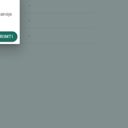
-
ainėje.
-
-
RIIMTI