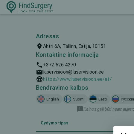
Adresas
Ahtri 6A, Tallinn, Estija, 10151
Kontaktine informacija
+372 626 4270
laservisioon@laservisioon.ee
https://www.laservisioon.ee/et/
Bendravimo kalbos
English
Suomi
Eesti
Русски
Kainos gali būti neatnaujint
Gydymo tipas