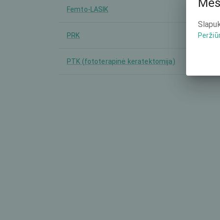
Mes
Femto-LASIK
Slapuk
PRK
Peržiū
PTK (fototerapinė keratektomija)