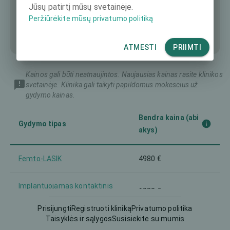
Jūsų patirtį mūsų svetainėje.
Peržiūrėkite mūsų privatumo politiką
ATMESTI
PRIIMTI
Kainos gali būti neatnaujintos. Naujausias kainas rasite klinikos
svetainėje. Klinika gali taikyti papildomus mokescius už
gydymo kainas.
Bendra kaina (abi
Gydymo tipas
akys)
Femto-LASIK
4980 €
Implantuojamas kontaktinis
6980 €
lęšis (ICL)
Prisijungti
Registruoti kliniką
Privatumo politika
Taisyklės ir sąlygos
Susisiekite su mumis
Intraokulinis lęšis (IOL)
6980 €