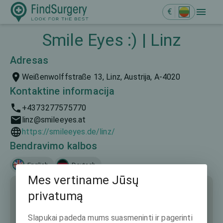
€
Smile Eyes :) | Linz
Adresas
Weißenwolffstraße 13, Linz, Austrija, A-4020
Kontaktine informacija
+4373277575770
linz@smileeyes.at
https://smileeyes.de/linz/
Bendravimo kalbos
English
Deutsch
Mes vertiname Jūsų
privatumą
Slapukai padeda mums suasmeninti ir pagerinti