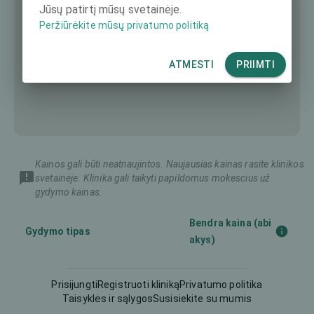
Jūsų patirtį mūsų svetainėje.
Peržiūrėkite mūsų privatumo politiką
ATMESTI
PRIIMTI
Kainos gali būti neatnaujintos. Naujausias kainas rasite klinikos
svetainėje. Klinika gali taikyti papildomus mokescius už
gydymo kainas.
Bendra kaina (abi
Gydymo tipas
akys)
Diagnostika
175 €
Prisijungti
Registruoti kliniką
Privatumo politika
Taisyklės ir sąlygos
Susisiekite su mumis