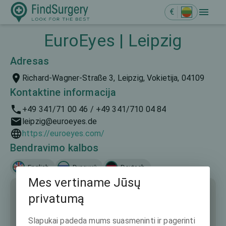
€
EuroEyes | Leipzig
Adresas
Richard-Wagner-Straße 3, Leipzig, Vokietija, 04109
Kontaktine informacija
+49 341/71 00 46 / +49 341/710 04 84
leipzig@euroeyes.de
https://euroeyes.com/
Bendravimo kalbos
English
Русский
Deutsch
Mes vertiname Jūsų
privatumą
Slapukai padeda mums suasmeninti ir pagerinti