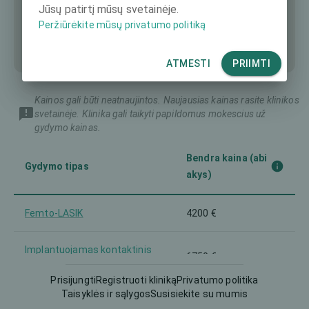
Jūsų patirtį mūsų svetainėje.
Peržiūrėkite mūsų privatumo politiką
ATMESTI
PRIIMTI
Kainos gali būti neatnaujintos. Naujausias kainas rasite klinikos
svetainėje. Klinika gali taikyti papildomus mokescius už
gydymo kainas.
Bendra kaina (abi
Gydymo tipas
akys)
Femto-LASIK
4200 €
Implantuojamas kontaktinis
6750 €
lęšis (ICL)
Prisijungti
Registruoti kliniką
Privatumo politika
Taisyklės ir sąlygos
Susisiekite su mumis
Intraokulinis lęšis (IOL)
5400 €