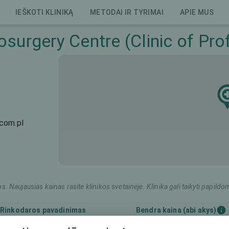
IEŠKOTI KLINIKĄ
METODAI IR TYRIMAI
APIE MUS
surgery Centre (Clinic of Prof
.com.pl
os. Naujausias kainas rasite klinikos svetainėje. Klinika gali taikyti pap
Rinkodaros pavadinimas
Bendra kaina (abi akys)