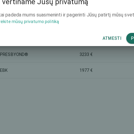
 vertiname Jūsų privatumą
-
2442 €
ai padeda mums suasmeninti ir pagerinti Jūsų patirtį mūsų svet
rėkite mūsų privatumo politiką
-
1605 €
2768 €
SMILE PRO
ATMESTI
P
PRESBYOND®
3233 €
EBK
1977 €