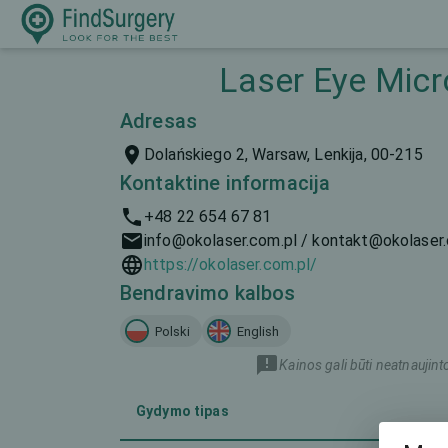
Laser Eye Micro
Adresas
Dolańskiego 2, Warsaw, Lenkija, 00-215
Kontaktine informacija
+48 22 654 67 81
info@okolaser.com.pl / kontakt@okolaser
https://okolaser.com.pl/
Bendravimo kalbos
Polski
English
Kainos gali būti neatnaujint
Gydymo tipas