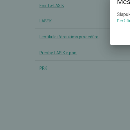
Mes
Femto-LASIK
Slapuk
LASEK
Peržiū
Lentikulo ištraukimo procedūra
Presby-LASIK ir pan.
PRK