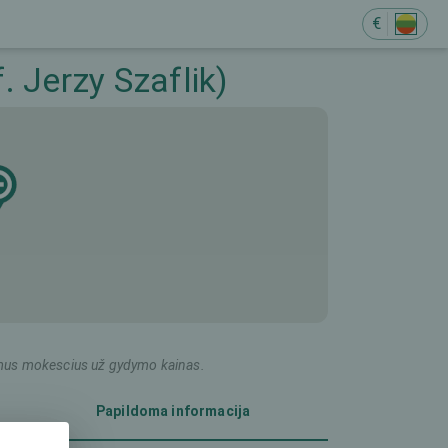
€
. Jerzy Szaflik)
ildomus mokescius už gydymo kainas.
Papildoma informacija