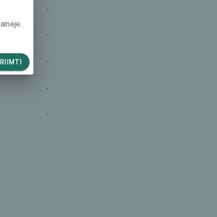
-
ainėje.
-
-
RIIMTI
-
-