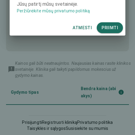
Jūsų patirtį mūsų svetainėje.
Peržiūrėkite mūsų privatumo politiką
ATMESTI
PRIIMTI
Kainos gali būti neatnaujintos. Naujausias kainas rasite klinikos
svetainėje. Klinika gali taikyti papildomus mokescius už
gydymo kainas.
Bendra kaina (abi
Gydymo tipas
akys)
Femto-LASIK
3990 €
Prisijungti
Registruoti kliniką
Privatumo politika
Taisyklės ir sąlygos
Susisiekite su mumis
Intraokulinis lęšis (IOL)
-