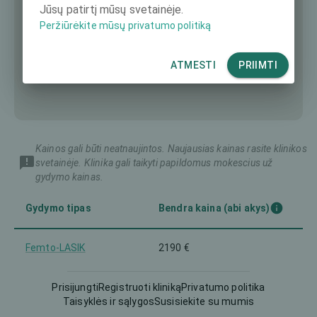
Jūsų patirtį mūsų svetainėje.
Peržiūrėkite mūsų privatumo politiką
ATMESTI
PRIIMTI
Kainos gali būti neatnaujintos. Naujausias kainas rasite klinikos
svetainėje. Klinika gali taikyti papildomus mokescius už
gydymo kainas.
Gydymo tipas
Bendra kaina (abi akys)
Femto-LASIK
2190 €
4542 €
Intraokulinis lęšis (IOL)
Prisijungti
Registruoti kliniką
Privatumo politika
Taisyklės ir sąlygos
Susisiekite su mumis