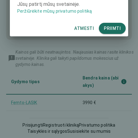
Jūsų patirtį mūsų svetainėje.
Peržiūrėkite mūsų privatumo politiką
ATMESTI
PRIIMTI
Kainos gali būti neatnaujintos. Naujausias kainas rasite klinikos
svetainėje. Klinika gali taikyti papildomus mokescius už
gydymo kainas.
Bendra kaina (abi
Gydymo tipas
akys)
Femto-LASIK
3990 €
Intraokulinis lęšis (IOL)
-
Prisijungti
Registruoti kliniką
Privatumo politika
Taisyklės ir sąlygos
Susisiekite su mumis
LASEK
1980 €