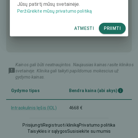
Jūsų patirtį mūsų svetainėje.
Peržiūrėkite mūsų privatumo politiką
ATMESTI
PRIIMTI
Kainos gali būti neatnaujintos. Naujausias kainas rasite klinikos
svetainėje. Klinika gali taikyti papildomus mokescius už
gydymo kainas.
Gydymo tipas
Bendra kaina (abi akys)
Intraokulinis lęšis (IOL)
4668 €
Prisijungti
Registruoti kliniką
Privatumo politika
Taisyklės ir sąlygos
Susisiekite su mumis