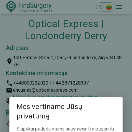
€
Optical Express |
Londonderry Derry
Adresas
100 Patrick Street, Derry~Londonderry, Airija, BT48
7EL
Kontaktine informacija
+448000232020 | +44 2871228307
enquiries@opticalexpress.com
https://www.opticalexpress.co.uk/clinic-
finder/northern-ireland/derry-londonderry
Mes vertiname Jūsų
Bendravimo kalbos
privatumą
English
Slapukai padeda mums suasmeninti ir pagerinti