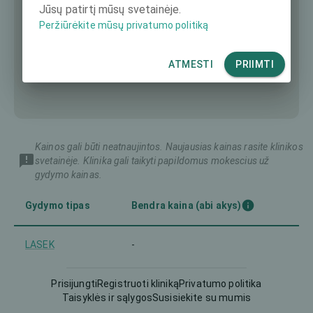
Jūsų patirtį mūsų svetainėje.
Peržiūrėkite mūsų privatumo politiką
ATMESTI
PRIIMTI
Kainos gali būti neatnaujintos. Naujausias kainas rasite klinikos
svetainėje. Klinika gali taikyti papildomus mokescius už
gydymo kainas.
Gydymo tipas
Bendra kaina (abi akys)
LASEK
-
LASIK
-
Prisijungti
Registruoti kliniką
Privatumo politika
Taisyklės ir sąlygos
Susisiekite su mumis