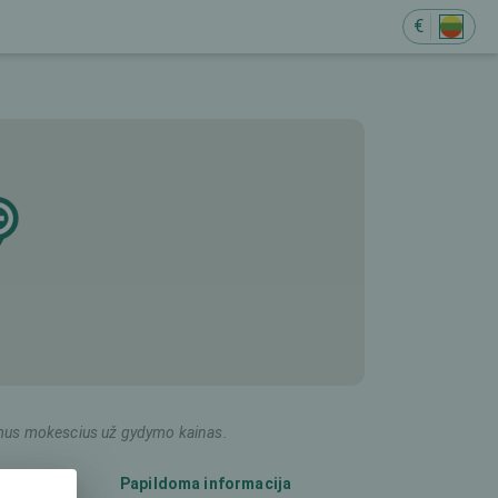
€
ildomus mokescius už gydymo kainas.
)
Papildoma informacija