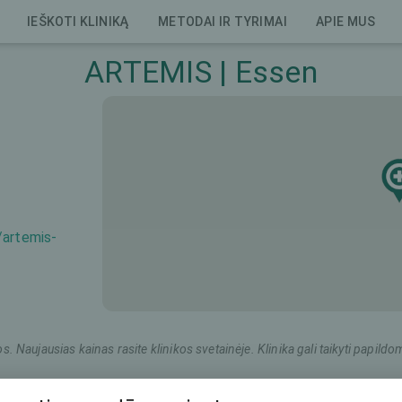
IEŠKOTI KLINIKĄ
METODAI IR TYRIMAI
APIE MUS
ARTEMIS | Essen
/artemis-
os. Naujausias kainas rasite klinikos svetainėje. Klinika gali taikyti pap
Rinkodaros pavadinimas
Bendra kaina (abi akys