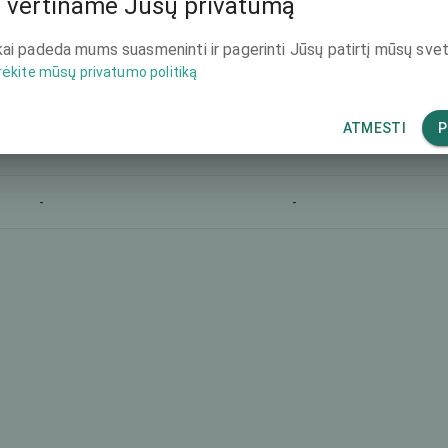
 vertiname Jūsų privatumą
-
3990 €
ai padeda mums suasmeninti ir pagerinti Jūsų patirtį mūsų svet
rėkite mūsų privatumo politiką
-
-
ATMESTI
P
-
1980 €
-
-