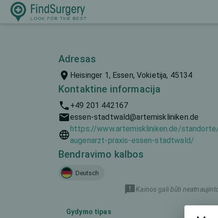
Adresas
Heisinger 1, Essen, Vokietija, 45134
Kontaktine informacija
+49 201 442167
essen-stadtwald@artemiskliniken.de
https://www.artemiskliniken.de/standorte
augenarzt-praxis-essen-stadtwald/
Bendravimo kalbos
Deutsch
Kainos gali būti neatnaujint
Gydymo tipas