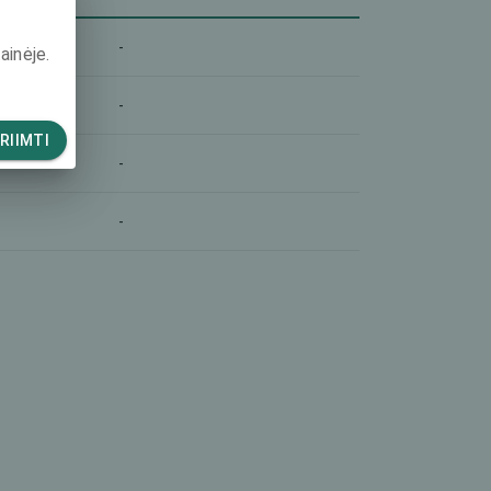
-
ainėje.
-
RIIMTI
-
-