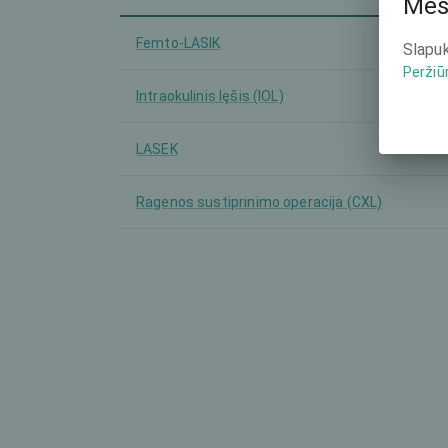
Mes
Femto-LASIK
Slapuk
Peržiū
Intraokulinis lęšis (IOL)
LASEK
Ragenos sustiprinimo operacija (CXL)