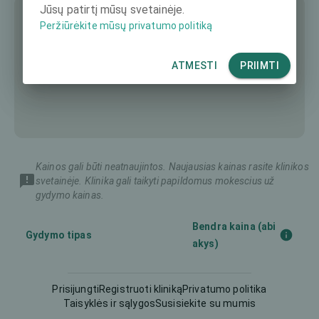
Jūsų patirtį mūsų svetainėje.
Peržiūrėkite mūsų privatumo politiką
ATMESTI
PRIIMTI
Kainos gali būti neatnaujintos. Naujausias kainas rasite klinikos
svetainėje. Klinika gali taikyti papildomus mokescius už
gydymo kainas.
Bendra kaina (abi
Gydymo tipas
akys)
Diagnostika
175 €
Prisijungti
Registruoti kliniką
Privatumo politika
Taisyklės ir sąlygos
Susisiekite su mumis