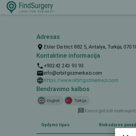
Adresas
Etiler District 882 5, Antalya, Turkija, 0701
Kontaktine informacija
+90242 243 93 93
info@orbitgozmerkezi.com
https://www.orbitgozmerkezi.com
Bendravimo kalbos
English
Türkçe
Kainos gali būti neatnaujint
Gydymo tipas
Rinkodaros pava