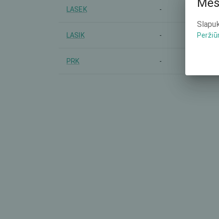
Mes
LASEK
-
Slapuk
LASIK
-
Peržiū
PRK
-