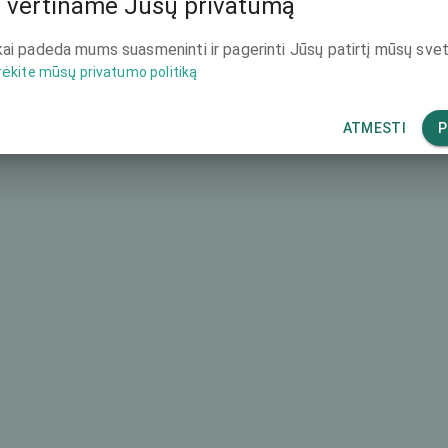
 vertiname Jūsų privatumą
-
ai padeda mums suasmeninti ir pagerinti Jūsų patirtį mūsų svet
rėkite mūsų privatumo politiką
-
-
ATMESTI
P