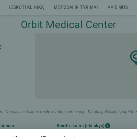
IEŠKOTI KLINIKĄ
METODAI IR TYRIMAI
APIE MUS
Orbit Medical Center
0
os. Naujausias kainas rasite klinikos svetainėje. Klinika gali taikyti pap
dinimas
Bendra kaina (abi akys)