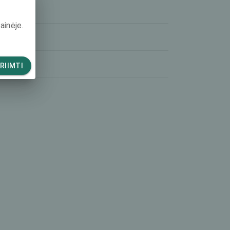
-
ainėje.
-
-
RIIMTI