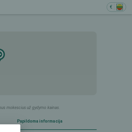
€
ildomus mokescius už gydymo kainas.
Papildoma informacija