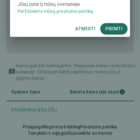
Jūsų patirtį mūsų svetainėje.
Peržiūrėkite mūsų privatumo politiką
ATMESTI
PRIIMTI
Kainos gali būti neatnaujintos. Naujausias kainas rasite klinikos
svetainėje. Klinika gali taikyti papildomus mokescius už
gydymo kainas.
Gydymo tipas
Bendra kaina (abi akys)
Intraokulinis lęšis (IOL)
-
Prisijungti
Registruoti kliniką
Privatumo politika
Taisyklės ir sąlygos
Susisiekite su mumis