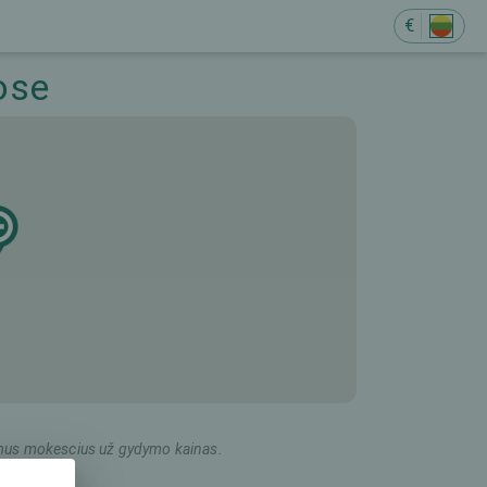
€
ose
ildomus mokescius už gydymo kainas.