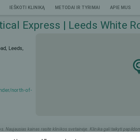
IEŠKOTI KLINIKĄ
METODAI IR TYRIMAI
APIE MUS
tical Express | Leeds White R
oad, Leeds,
inder/north-of-
os. Naujausias kainas rasite klinikos svetainėje. Klinika gali taikyti pap