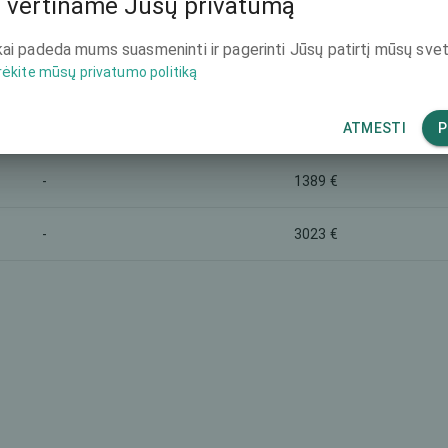
 vertiname Jūsų privatumą
Rinkodaros pavadinimas
Bendra kaina (abi akys
ai padeda mums suasmeninti ir pagerinti Jūsų patirtį mūsų svet
8391 €
-
rėkite mūsų privatumo politiką
5835 €
Monofocal lens
ATMESTI
P
-
1389 €
-
3023 €