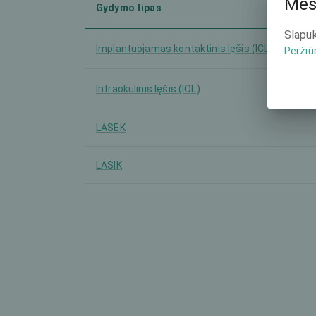
Mes
Gydymo tipas
Slapuk
Implantuojamas kontaktinis lęšis (ICL)
Peržiū
Intraokulinis lęšis (IOL)
LASEK
LASIK