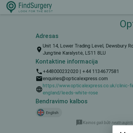
Op
Adresas
Unit 14, Lower Trading Level, Dewsbury R
Jungtinė Karalystė, LS11 8LU
Kontaktine informacija
+448000232020 | +44 1134677581
enquiries@opticalexpress.com
https://www.opticalexpress.co.uk/clinic-f
england/leeds-white-rose
Bendravimo kalbos
English
Kainos gali būti neatnaujint