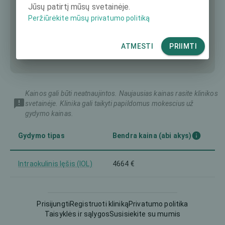
Jūsų patirtį mūsų svetainėje.
Peržiūrėkite mūsų privatumo politiką
ATMESTI
PRIIMTI
Kainos gali būti neatnaujintos. Naujausias kainas rasite klinikos
svetainėje. Klinika gali taikyti papildomus mokescius už
gydymo kainas.
Gydymo tipas
Bendra kaina (abi akys)
Intraokulinis lęšis (IOL)
4664 €
Prisijungti
Registruoti kliniką
Privatumo politika
Taisyklės ir sąlygos
Susisiekite su mumis