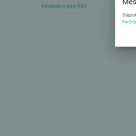
Mes
Intraokulinis lęšis (IOL)
-
Slapuk
Peržiū