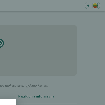
€
ildomus mokescius už gydymo kainas.
Papildoma informacija