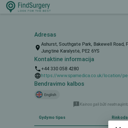
Adresas
Ashurst, Southgate Park, Bakewell Road, 
Jungtinė Karalystė, PE2 6YS
Kontaktine informacija
+44 330 058 4280
https://www.spamedica.co.uk/location/pe
Bendravimo kalbos
English
Kainos gali būti neatnaujint
Gydymo tipas
Rinkoda