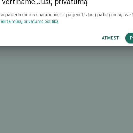
 vertiname Jūsų privatumą
4669 €
ai padeda mums suasmeninti ir pagerinti Jūsų patirtį mūsų svet
rėkite mūsų privatumo politiką
ATMESTI
P