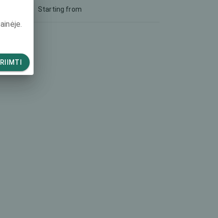
Starting from
ainėje.
RIIMTI