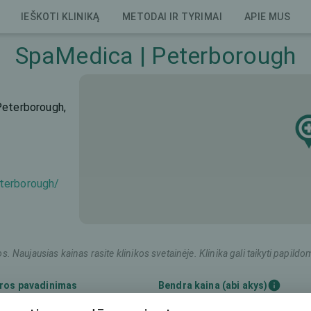
IEŠKOTI KLINIKĄ
METODAI IR TYRIMAI
APIE MUS
SpaMedica | Peterborough
Peterborough,
terborough/
os. Naujausias kainas rasite klinikos svetainėje. Klinika gali taikyti pap
ros pavadinimas
Bendra kaina (abi akys)