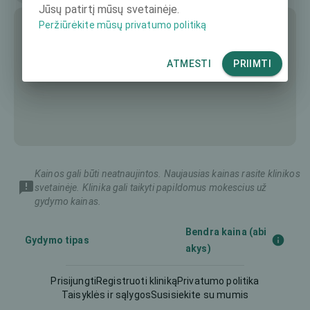
Jūsų patirtį mūsų svetainėje.
Peržiūrėkite mūsų privatumo politiką
ATMESTI
PRIIMTI
Kainos gali būti neatnaujintos. Naujausias kainas rasite klinikos
svetainėje. Klinika gali taikyti papildomus mokescius už
gydymo kainas.
Bendra kaina (abi
Gydymo tipas
akys)
Prisijungti
Registruoti kliniką
Privatumo politika
LASIK
-
Taisyklės ir sąlygos
Susisiekite su mumis