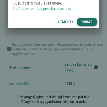
Jūsų patirtį mūsų svetainėje.
Peržiūrėkite mūsų privatumo politiką
ATMESTI
PRIIMTI
Kainos gali būti neatnaujintos. Naujausias kainas rasite klinikos
svetainėje. Klinika gali taikyti papildomus mokescius už
gydymo kainas.
Bendra kaina (abi
Gydymo tipas
akys)
Femto-LASIK
4980 €
Implantuojamas kontaktinis
Prisijungti
Registruoti kliniką
Privatumo politika
6980 €
lęšis (ICL)
Taisyklės ir sąlygos
Susisiekite su mumis