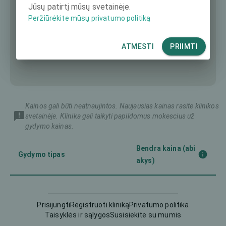
Jūsų patirtį mūsų svetainėje.
Peržiūrėkite mūsų privatumo politiką
ATMESTI
PRIIMTI
Kainos gali būti neatnaujintos. Naujausias kainas rasite klinikos
svetainėje. Klinika gali taikyti papildomus mokescius už
gydymo kainas.
Bendra kaina (abi
Gydymo tipas
akys)
Implantuojamas kontaktinis
8391 €
lęšis (ICL)
Prisijungti
Registruoti kliniką
Privatumo politika
Taisyklės ir sąlygos
Susisiekite su mumis
5835 €