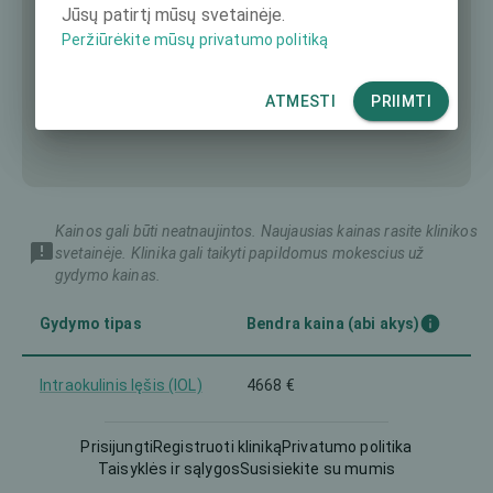
Jūsų patirtį mūsų svetainėje.
Peržiūrėkite mūsų privatumo politiką
ATMESTI
PRIIMTI
Kainos gali būti neatnaujintos. Naujausias kainas rasite klinikos
svetainėje. Klinika gali taikyti papildomus mokescius už
gydymo kainas.
Gydymo tipas
Bendra kaina (abi akys)
Intraokulinis lęšis (IOL)
4668 €
Prisijungti
Registruoti kliniką
Privatumo politika
Taisyklės ir sąlygos
Susisiekite su mumis