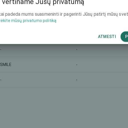
 vertiname Jūsų privatumą
Rinkodaros pavadinimas
Bendra kaina (abi akys)
ai padeda mums suasmeninti ir pagerinti Jūsų patirtį mūsų svet
-
-
rėkite mūsų privatumo politiką
-
-
ATMESTI
P
-
-
SMILE
-
-
-