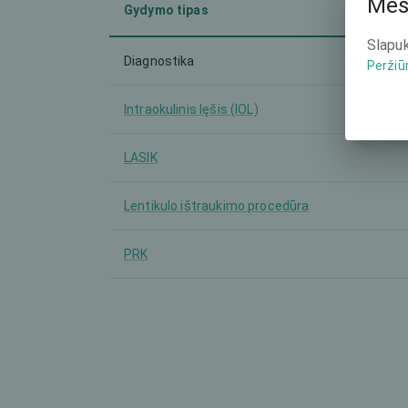
Mes
Gydymo tipas
Slapuk
Diagnostika
Peržiū
Intraokulinis lęšis (IOL)
LASIK
Lentikulo ištraukimo procedūra
PRK