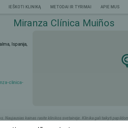
IEŠKOTI KLINIKĄ
METODAI IR TYRIMAI
APIE MUS
Miranza Clínica Muiños
lma, Ispanija,
nza-clinica-
os. Naujausias kainas rasite klinikos svetainėje. Klinika gali taikyti pap