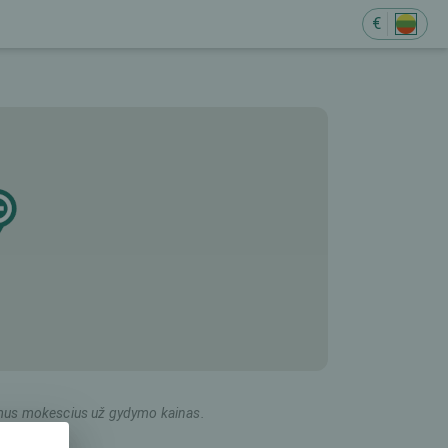
€
ildomus mokescius už gydymo kainas.