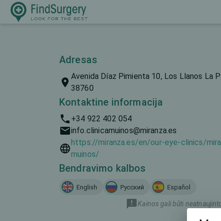
Adresas
Avenida Díaz Pimienta 10, Los Llanos La Pa
38760
Kontaktine informacija
+34 922 402 054
info.clinicamuinos@miranza.es
https://miranza.es/en/our-eye-clinics/mira
muinos/
Bendravimo kalbos
English
Русский
Español
Kainos gali būti neatnaujint