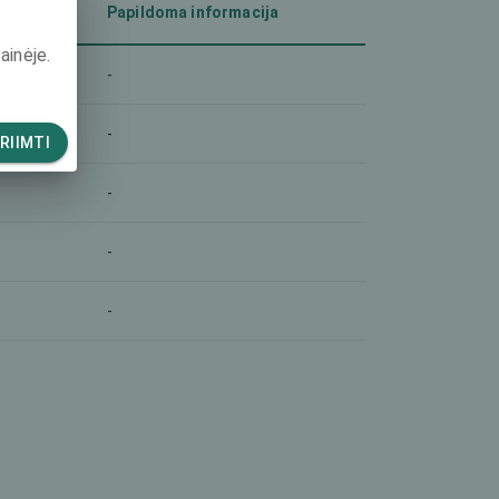
Papildoma informacija
ainėje.
-
-
RIIMTI
-
-
-