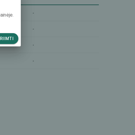
-
ainėje.
-
RIIMTI
-
-