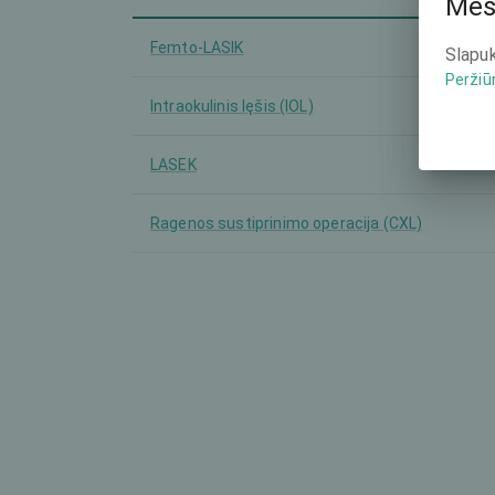
Mes
Femto-LASIK
Slapuk
Peržiū
Intraokulinis lęšis (IOL)
LASEK
Ragenos sustiprinimo operacija (CXL)