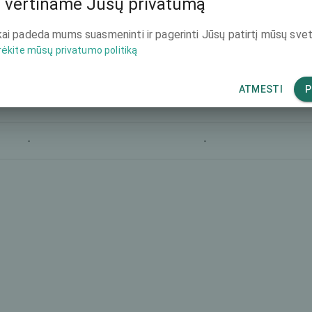
 vertiname Jūsų privatumą
-
3990 €
ai padeda mums suasmeninti ir pagerinti Jūsų patirtį mūsų svet
rėkite mūsų privatumo politiką
-
-
ATMESTI
P
-
1980 €
-
-