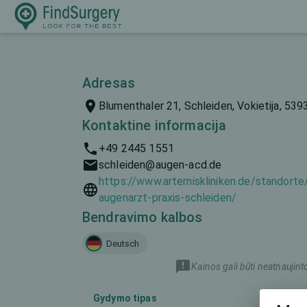
Adresas
Blumenthaler 21, Schleiden, Vokietija, 539
Kontaktine informacija
+49 2445 1551
schleiden@augen-acd.de
https://www.artemiskliniken.de/standorte
augenarzt-praxis-schleiden/
Bendravimo kalbos
Deutsch
Kainos gali būti neatnaujint
Gydymo tipas