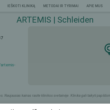
IEŠKOTI KLINIKĄ
METODAI IR TYRIMAI
APIE MUS
ARTEMIS | Schleiden
37
/artemis-
os. Naujausias kainas rasite klinikos svetainėje. Klinika gali taikyti pap
Rinkodaros pavadinimas
Bendra kaina (abi akys