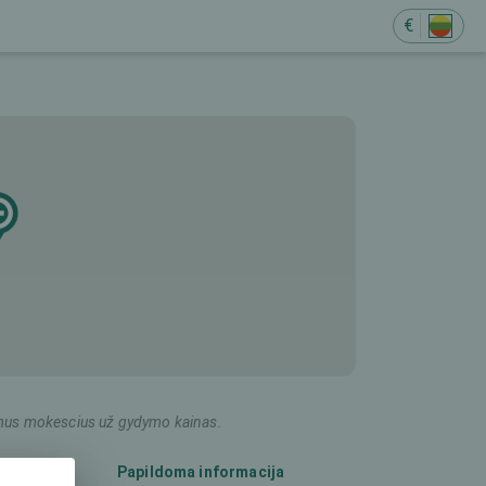
€
ildomus mokescius už gydymo kainas.
)
Papildoma informacija