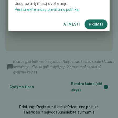
Jūsų patirtį mūsų svetainėje.
Peržiūrėkite mūsų privatumo politiką
ATMESTI
PRIIMTI
Kainos gali būti neatnaujintos. Naujausias kainas rasite klinikos
svetainėje. Klinika gali taikyti papildomus mokescius už
gydymo kainas.
Bendra kaina (abi
Gydymo tipas
akys)
Diagnostika
175 €
Prisijungti
Registruoti kliniką
Privatumo politika
Taisyklės ir sąlygos
Susisiekite su mumis