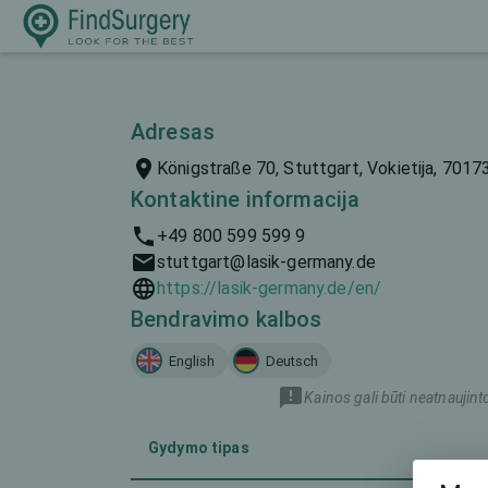
Adresas
Königstraße 70, Stuttgart, Vokietija, 7017
Kontaktine informacija
+49 800 599 599 9
stuttgart@lasik-germany.de
https://lasik-germany.de/en/
Bendravimo kalbos
English
Deutsch
Kainos gali būti neatnaujint
Gydymo tipas