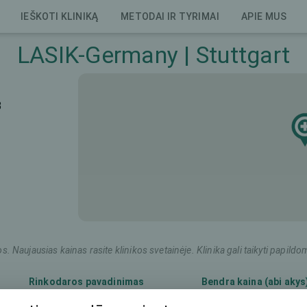
IEŠKOTI KLINIKĄ
METODAI IR TYRIMAI
APIE MUS
LASIK-Germany | Stuttgart
3
os. Naujausias kainas rasite klinikos svetainėje. Klinika gali taikyti pap
Rinkodaros pavadinimas
Bendra kaina (abi akys