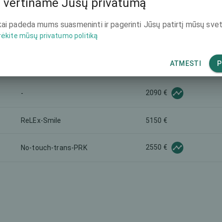
 vertiname Jūsų privatumą
3100 €
-
ai padeda mums suasmeninti ir pagerinti Jūsų patirtį mūsų svet
rėkite mūsų privatumo politiką
-
6750 €
ATMESTI
P
7650 €
-
2090 €
-
ReLEx-Smile
5150 €
2550 €
No-touch-trans-PRK