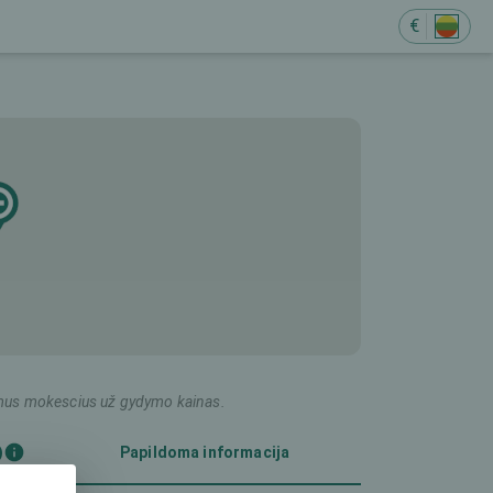
€
ildomus mokescius už gydymo kainas.
)
Papildoma informacija