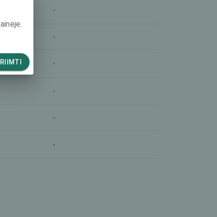
-
ainėje.
-
RIIMTI
-
-
-
-