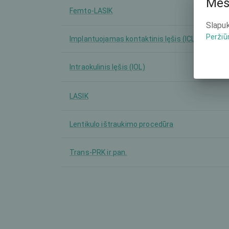
Mes
Femto-LASIK
Slapuk
Peržiū
Implantuojamas kontaktinis lęšis (ICL)
Intraokulinis lęšis (IOL)
LASIK
Lentikulo ištraukimo procedūra
Trans-PRK ir pan.