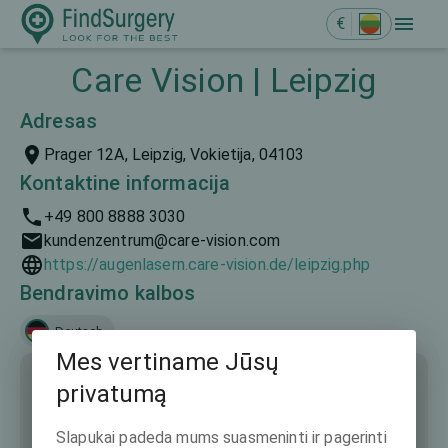
€
Care Vision | Leipzig
Adresas
Prager 12A, Leipzig, Vokietija, 04103
Kontaktine informacija
+49 800 8888 3030
kundenzentrum@care-vision.com
https://augenlasern.care-vision.de/leipzig.php
Bendravimo kalbos
Deutsch
Mes vertiname Jūsų
privatumą
Slapukai padeda mums suasmeninti ir pagerinti