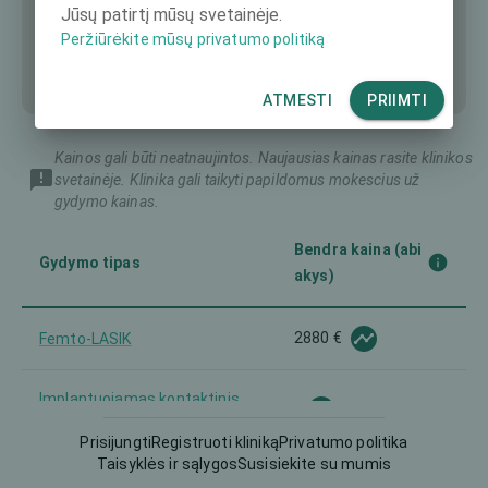
Jūsų patirtį mūsų svetainėje.
Peržiūrėkite mūsų privatumo politiką
ATMESTI
PRIIMTI
Kainos gali būti neatnaujintos. Naujausias kainas rasite klinikos
svetainėje. Klinika gali taikyti papildomus mokescius už
gydymo kainas.
Bendra kaina (abi
Gydymo tipas
akys)
2880 €
Femto-LASIK
Implantuojamas kontaktinis
-
lęšis (ICL)
Prisijungti
Registruoti kliniką
Privatumo politika
Taisyklės ir sąlygos
Susisiekite su mumis
5800 €
Intraokulinis lęšis (IOL)