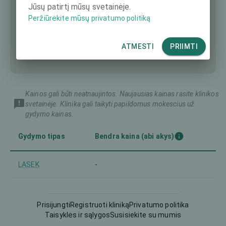
Jūsų patirtį mūsų svetainėje.
Peržiūrėkite mūsų privatumo politiką
ATMESTI
PRIIMTI
Kainos gali būti neatnaujintos. Naujausias kainas rasite klinikos
svetainėje. Klinika gali taikyti papildomus mokescius už
gydymo kainas.
Gydymo tipas
Bendra kaina (abi akys)
LASEK
-
Prisijungti
Registruoti kliniką
Privatumo politika
Taisyklės ir sąlygos
Susisiekite su mumis