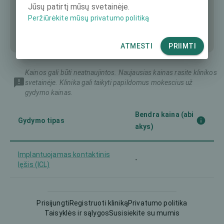
Jūsų patirtį mūsų svetainėje.
Peržiūrėkite mūsų privatumo politiką
ATMESTI
PRIIMTI
Kainos gali būti neatnaujintos. Naujausias kainas rasite klinikos
svetainėje. Klinika gali taikyti papildomus mokescius už
gydymo kainas.
Bendra kaina (abi
Gydymo tipas
akys)
Implantuojamas kontaktinis
-
lęšis (ICL)
Intraokulinis lęšis (IOL)
-
Prisijungti
Registruoti kliniką
Privatumo politika
Taisyklės ir sąlygos
Susisiekite su mumis
Trans-PRK ir pan.
-