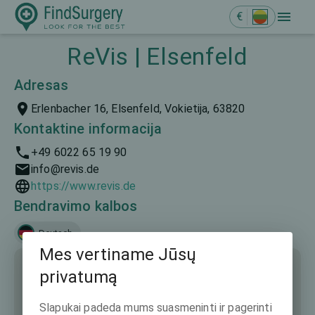
€
ReVis | Elsenfeld
Adresas
Erlenbacher 16, Elsenfeld, Vokietija, 63820
Kontaktine informacija
+49 6022 65 19 90
info@revis.de
https://www.revis.de
Bendravimo kalbos
Deutsch
Mes vertiname Jūsų
privatumą
Slapukai padeda mums suasmeninti ir pagerinti