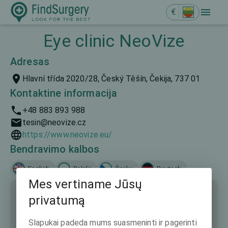
€
Eye clinic NeoVize
Adresas
Hlavní třída 2020/28, Český Těšín, Čekija, 737 01
Kontaktine informacija
+48 883 893 988
tesin@neovize.cz
https://www.neovize.eu/
Bendravimo kalbos
English
Polski
Česky
Deutsch
Mes vertiname Jūsų
privatumą
Slapukai padeda mums suasmeninti ir pagerinti