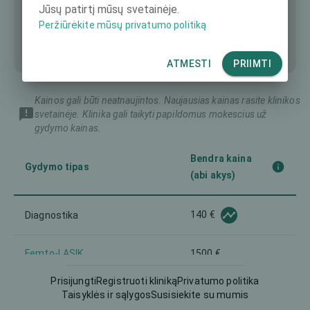
Jūsų patirtį mūsų svetainėje.
Peržiūrėkite mūsų privatumo politiką
ATMESTI
PRIIMTI
Kainos gali būti neatnaujintos. Naujausias kainas rasite klinikos
svetainėje. Klinika gali taikyti papildomus mokescius už
gydymo kainas.
Bendra kaina
Gydymo tipas
(abi akys)
140 €
Diagnostika
Femto-LASIK
1500 €
Prisijungti
Registruoti kliniką
Privatumo politika
Implantuojamas kontaktinis
Taisyklės ir sąlygos
Susisiekite su mumis
3140 €
lęšis (ICL)