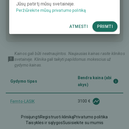
Jūsų patirtį mūsų svetainėje.
Peržiūrėkite mūsų privatumo politiką
ATMESTI
PRIIMTI
Kainos gali būti neatnaujintos. Naujausias kainas rasite klinikos
svetainėje. Klinika gali taikyti papildomus mokescius už
gydymo kainas.
Bendra kaina (abi
Gydymo tipas
akys)
3100 €
Femto-LASIK
Prisijungti
Registruoti kliniką
Privatumo politika
Implantuojamas kontaktinis
6750 €
Taisyklės ir sąlygos
Susisiekite su mumis
lęšis (ICL)