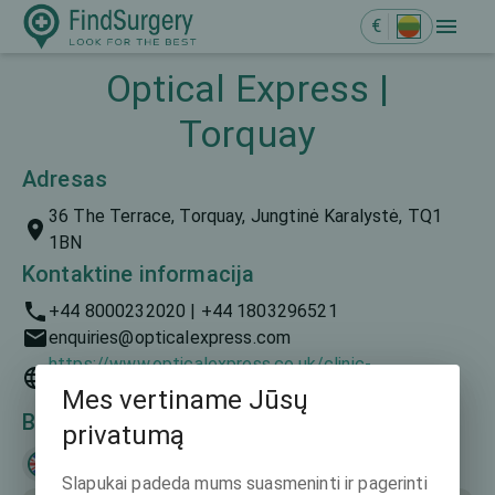
€
Optical Express |
Torquay
Adresas
36 The Terrace, Torquay, Jungtinė Karalystė, TQ1
1BN
Kontaktine informacija
+44 8000232020 | +44 1803296521
enquiries@opticalexpress.com
https://www.opticalexpress.co.uk/clinic-
finder/south-of-england/torquay-the-terrace
Mes vertiname Jūsų
Bendravimo kalbos
privatumą
English
Slapukai padeda mums suasmeninti ir pagerinti